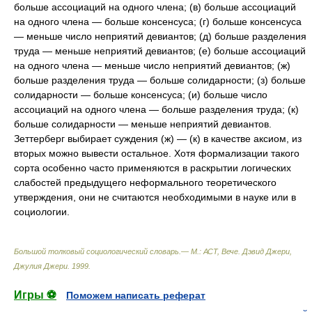
больше ассоциаций на одного члена; (в) больше ассоциаций
на одного члена — больше консенсуса; (г) больше консенсуса
— меньше число неприятий девиантов; (д) больше разделения
труда — меньше неприятий девиантов; (е) больше ассоциаций
на одного члена — меньше число неприятий девиантов; (ж)
больше разделения труда — больше солидарности; (з) больше
солидарности — больше консенсуса; (и) больше число
ассоциаций на одного члена — больше разделения труда; (к)
больше солидарности — меньше неприятий девиантов.
Зеттерберг выбирает суждения (ж) — (к) в качестве аксиом, из
вторых можно вывести остальное. Хотя формализации такого
сорта особенно часто применяются в раскрытии логических
слабостей предыдущего неформального теоретического
утверждения, они не считаются необходимыми в науке или в
социологии.
Большой толковый социологический словарь.— М.: АСТ, Вече
.
Дэвид Джери,
Джулия Джери
.
1999
.
Игры ⚽
Поможем написать реферат