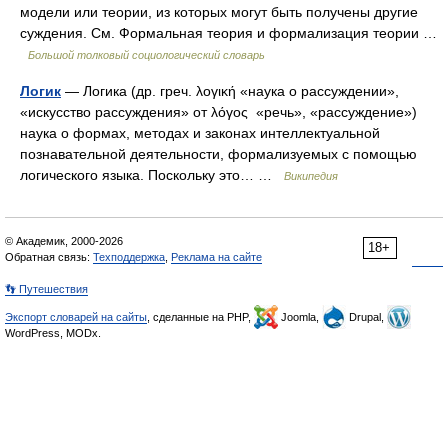
модели или теории, из которых могут быть получены другие
суждения. См. Формальная теория и формализация теории …
Большой толковый социологический словарь
Логик
— Логика (др. греч. λογική «наука о рассуждении»,
«искусство рассуждения» от λόγος «речь», «рассуждение»)
наука о формах, методах и законах интеллектуальной
познавательной деятельности, формализуемых с помощью
логического языка. Поскольку это… …
Википедия
© Академик, 2000-2026
18+
Обратная связь:
Техподдержка
,
Реклама на сайте
👣 Путешествия
Экспорт словарей на сайты
, сделанные на PHP,
Joomla,
Drupal,
WordPress, MODx.